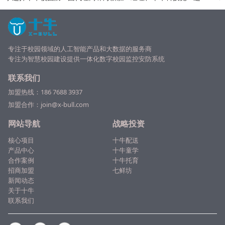
霸凌系统，筑立校
网络科技加盟十牛
支部书记李琼当选
上市企业
园防霸凌建设
眼镜店，共同打造
为中共广州市番禺
羊”活动5
学生眼镜新模式！
节能科技园委员会
榜单
委员
专注于校园领域的人工智能产品和大数据的服务商
专注为
智慧校园
建设提供一体化数字校园监控安防系统
联系我们
加盟热线：
186 7688 3937
加盟合作：join@x-bull.com
网站导航
战略投资
核心项目
十牛配送
产品中心
十牛童学
合作案例
十牛托育
招商加盟
七鲜坊
新闻动态
关于十牛
联系我们