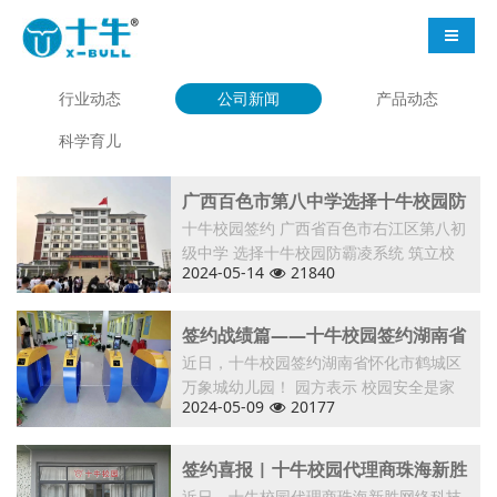
导航切
行业动态
公司新闻
产品动态
科学育儿
广西百色市第八中学选择十牛校园防
霸凌系统，筑立校园防霸凌建设
十牛校园签约 广西省百色市右江区第八初
级中学 选择十牛校园防霸凌系统 筑立校
2024-05-14
21840
园
签约战绩篇——十牛校园签约湖南省
怀化市鹤城区万象城幼儿园！
近日，十牛校园签约湖南省怀化市鹤城区
万象城幼儿园！ 园方表示 校园安全是家
2024-05-09
20177
长
签约喜报 | 十牛校园代理商珠海新胜
近日，十牛校园代理商珠海新胜网络科技