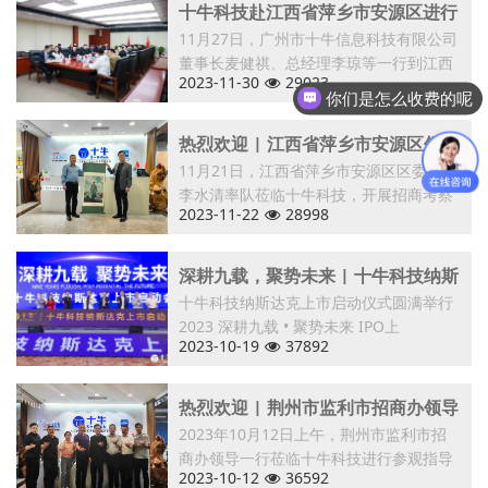
十牛科技赴江西省萍乡市安源区进行
考察调研
11月27日，广州市十牛信息科技有限公司
董事长麦健祺、总经理李琼等一行到江西
2023-11-30
29023
省
你们是怎么收费的呢
可以介绍下你们的产品么
热烈欢迎 | 江西省萍乡市安源区领导
一行莅临十牛科技考察
11月21日，江西省萍乡市安源区区委书记
李水清率队莅临十牛科技，开展招商考察
2023-11-22
28998
活
深耕九载，聚势未来 | 十牛科技纳斯
达克上市启动盛典圆满成功
十牛科技纳斯达克上市启动仪式圆满举行
2023 深耕九载 • 聚势未来 IPO上
2023-10-19
37892
热烈欢迎 | 荆州市监利市招商办领导
一行莅临我司参观指导
2023年10月12日上午，荆州市监利市招
商办领导一行莅临十牛科技进行参观指导
2023-10-12
36592