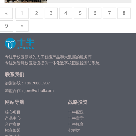
«
1
2
3
4
5
6
7
8
9
»
专注于校园领域的人工智能产品和大数据的服务商
专注为
智慧校园
建设提供一体化数字校园监控安防系统
联系我们
加盟热线：
186 7688 3937
加盟合作：join@x-bull.com
网站导航
战略投资
核心项目
十牛配送
产品中心
十牛童学
合作案例
十牛托育
招商加盟
七鲜坊