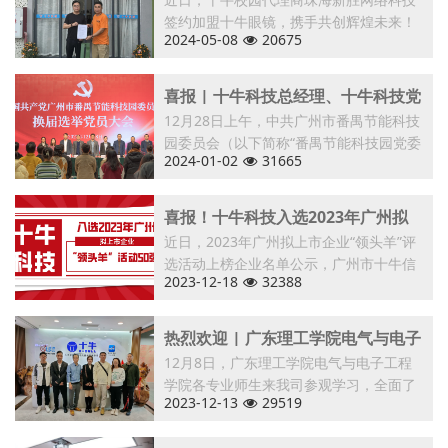
网络科技加盟十牛眼镜店，共同打造
签约加盟十牛眼镜，携手共创辉煌未来！
学生眼镜新模式！
2024-05-08
20675
喜报 | 十牛科技总经理、十牛科技党
支部书记李琼当选为中共广州市番禺
12月28日上午，中共广州市番禺节能科技
园委员会（以下简称“番禺节能科技园党委
节能科技园委员会委员
2024-01-02
31665
喜报！十牛科技入选2023年广州拟
上市企业“领头羊”活动50强企业榜单
近日，2023年广州拟上市企业“领头羊”评
选活动上榜企业名单公示，广州市十牛信
2023-12-18
32388
热烈欢迎 | 广东理工学院电气与电子
工程学院各专业师生来我司参观学习
12月8日，广东理工学院电气与电子工程
学院各专业师生来我司参观学习，全面了
2023-12-13
29519
解我