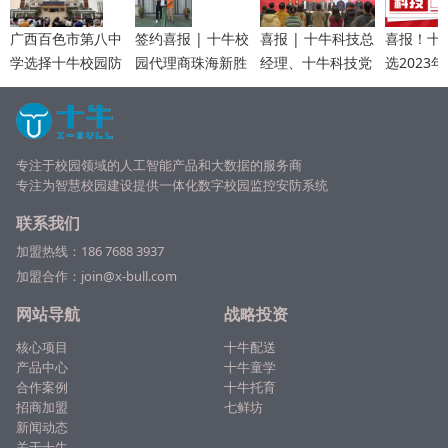
广西百色市第八中
签约喜报 | 十牛校
喜报 | 十牛科技总
喜报！十
学选择十牛校园防
园代理商珠海新胜
经理、十牛科技党
选2023
霸凌系统，筑立校
网络科技加盟十牛
支部书记李琼当选
上市企业
园防霸凌建设
眼镜店，共同打造
为中共广州市番禺
羊”活动5
学生眼镜新模式！
节能科技园委员会
榜单
委员
专注于校园领域的人工智能产品和大数据的服务商
专注为
智慧校园
建设提供一体化数字校园监控安防系统
联系我们
加盟热线：
186 7688 3937
加盟合作：join@x-bull.com
网站导航
战略投资
核心项目
十牛配送
产品中心
十牛童学
合作案例
十牛托育
招商加盟
七鲜坊
新闻动态
关于十牛