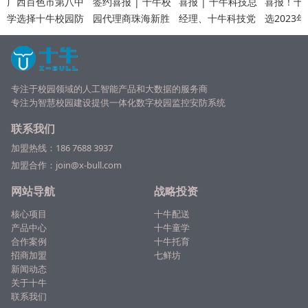
广西百色市第八中
签约喜报 | 十牛校
喜报 | 十牛科技总
喜报！十
学选择十牛校园防
园代理商珠海新胜
经理、十牛科技党
选2023
霸凌系统，筑立校
网络科技加盟十牛
支部书记李琼当选
上市企业
园防霸凌建设
眼镜店，共同打造
为中共广州市番禺
羊”活动5
学生眼镜新模式！
节能科技园委员会
榜单
委员
专注于校园领域的人工智能产品和大数据的服务商
专注为
智慧校园
建设提供一体化数字校园监控安防系统
联系我们
加盟热线：
186 7688 3937
加盟合作：join@x-bull.com
网站导航
战略投资
核心项目
十牛配送
产品中心
十牛童学
合作案例
十牛托育
招商加盟
七鲜坊
新闻动态
关于十牛
联系我们